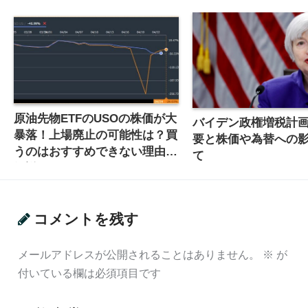
原油先物ETFのUSOの株価が大
バイデン政権増税計
暴落！上場廃止の可能性は？買
要と株価や為替への
うのはおすすめできない理由を
て
解説
コメントを残す
メールアドレスが公開されることはありません。
※
が
付いている欄は必須項目です